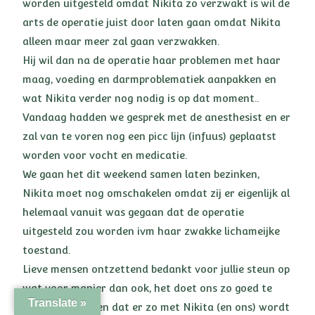
worden uitgesteld omdat Nikita zo verzwakt is wil de
arts de operatie juist door laten gaan omdat Nikita
alleen maar meer zal gaan verzwakken.
Hij wil dan na de operatie haar problemen met haar
maag, voeding en darmproblematiek aanpakken en
wat Nikita verder nog nodig is op dat moment..
Vandaag hadden we gesprek met de anesthesist en er
zal van te voren nog een picc lijn (infuus) geplaatst
worden voor vocht en medicatie.
We gaan het dit weekend samen laten bezinken,
Nikita moet nog omschakelen omdat zij er eigenlijk al
helemaal vanuit was gegaan dat de operatie
uitgesteld zou worden ivm haar zwakke lichameijke
toestand.
Lieve mensen ontzettend bedankt voor jullie steun op
wat voor manier dan ook, het doet ons zo goed te
Translate »
lezen en te horen dat er zo met Nikita (en ons) wordt