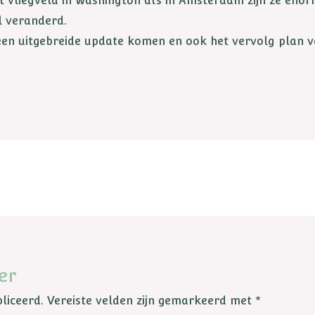
et vliegveld in Washington als in Amsterdam zijn ze eno
el veranderd.
n uitgebreide update komen en ook het vervolg plan ve
er
liceerd.
Vereiste velden zijn gemarkeerd met
*