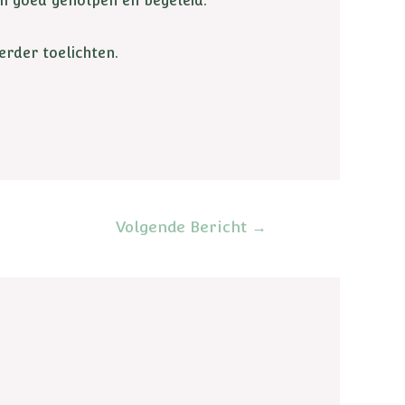
rm goed geholpen en begeleid.
rder toelichten.
Volgende Bericht
→