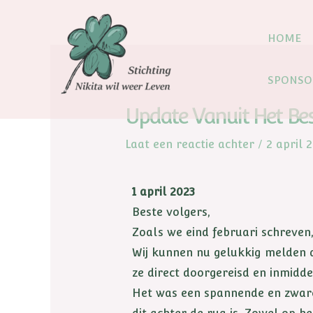
HOME
SPONSO
Update Vanuit Het Be
Laat een reactie achter
/
2 april 
1 april 2023
Beste volgers,
Zoals we eind februari schreven
Wij kunnen nu gelukkig melden d
ze direct doorgereisd en inmidde
Het was een spannende en zware 