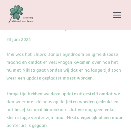
Ga
naar
Update
MAI
de
inhoud
Laat een reactie achter
/
23 juni 2024
MEN
23 juni 2024
Mei was het Ehlers Danlos Syndroom en lyme disease
maand en omdat er veel vragen kwamen over hoe het
nu met Nikita gaat vonden wij dat er na lange tijd toch
weer een update geplaatst moest worden.
Lange tijd hebben we deze update uitgesteld omdat we
dan weer met de neus op de feiten worden gedrukt en
het besef keihard binnenkomt dat we nog geen enkel
klein stapje verder zijn maar Nikita eigenlijk alleen maar
achteruit is gegaan.