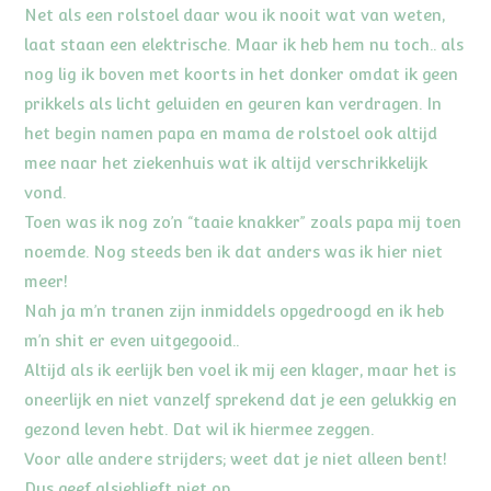
Net als een rolstoel daar wou ik nooit wat van weten,
laat staan een elektrische. Maar ik heb hem nu toch.. als
nog lig ik boven met koorts in het donker omdat ik geen
prikkels als licht geluiden en geuren kan verdragen. In
het begin namen papa en mama de rolstoel ook altijd
mee naar het ziekenhuis wat ik altijd verschrikkelijk
vond.
Toen was ik nog zo’n “taaie knakker” zoals papa mij toen
noemde. Nog steeds ben ik dat anders was ik hier niet
meer!
Nah ja m’n tranen zijn inmiddels opgedroogd en ik heb
m’n shit er even uitgegooid..
Altijd als ik eerlijk ben voel ik mij een klager, maar het is
oneerlijk en niet vanzelf sprekend dat je een gelukkig en
gezond leven hebt. Dat wil ik hiermee zeggen.
Voor alle andere strijders; weet dat je niet alleen bent!
Dus geef alsjeblieft niet op.